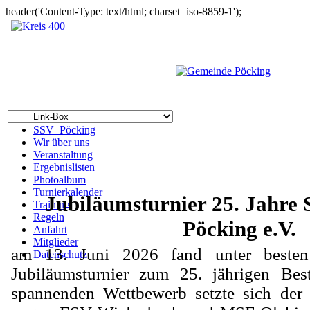
header('Content-Type: text/html; charset=iso-8859-1');
SSV_Pöcking
Wir über uns
Veranstaltung
Ergebnislisten
Photoalbum
Turnierkalender
Jubiläumsturnier 25. Jahre 
Training
Regeln
Pöcking e.V.
Anfahrt
Mitglieder
am 13. Juni 2026 fand unter besten
Datenschutz
Jubiläumsturnier zum 25. jährigen Best
spannenden Wettbewerb setzte sich de