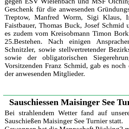
gegen ESV Wielenbach und MSF Olching
Geschenk für die anwesenden Gründungsm
Treptow, Manfred Worm, Sigi Klaus, I
Faistbauer, Thomas Buck, Josef Schmid 
es zudem vom Kreisobmann Timon Bork 
25.Bestehen. Nach einigen Ansprach
Schnitzler, sowie stellvertretender Bezi
sowie der obligatorischen Siegerehru
Vorsitzenden Franz Schmid, gab es noch
der anwesenden Mitglieder.
Sauschiessen Maisinger See Tu
Bei strahlendem Wetter fand auf unser
Sauschießen Maisinger See Turnier statt.
Gewonnen hat die Mannschaft Pöcking2 mi